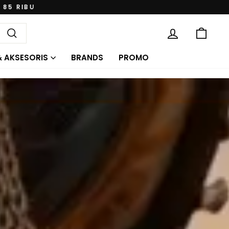
KE
MASUK
Cari
& AKSESORIS
BRANDS
PROMO