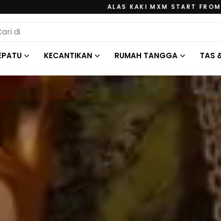
ALAS KAKI MXM START FROM 85 RIBU
Jeda
ARCH
tayangan
slide
EPATU
KECANTIKAN
RUMAH TANGGA
TAS 