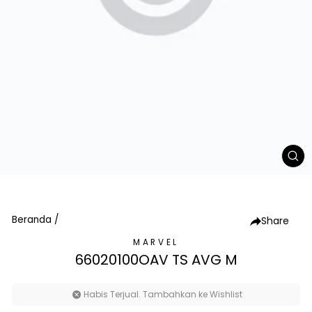
TU
(E
Beranda
/
Share
MARVEL
66020100OAV TS AVG M
Habis Terjual. Tambahkan ke Wishlist