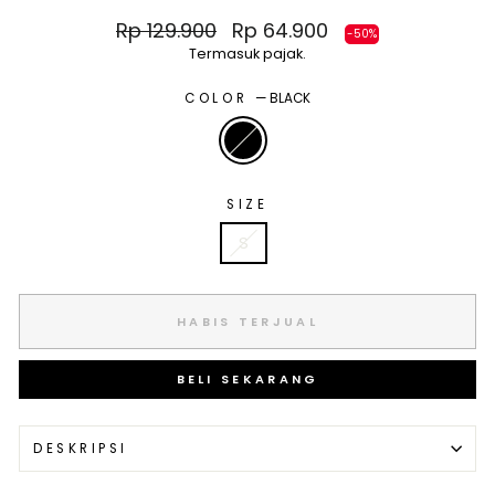
Harga
Harga
Rp 129.900
Rp 64.900
-50%
normal
diskon
Termasuk pajak.
COLOR
—
BLACK
SIZE
S
HABIS TERJUAL
BELI SEKARANG
DESKRIPSI