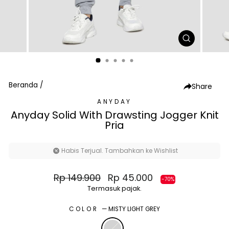
TUTUP
(ESC)
Beranda
/
Share
ANYDAY
Anyday Solid With Drawsting Jogger Knit
Pria
Habis Terjual. Tambahkan ke Wishlist
Harga
Harga
Rp 149.900
Rp 45.000
-70%
normal
diskon
Termasuk pajak.
COLOR
—
MISTY LIGHT GREY