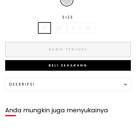
SIZE
S
M
L
XL
HABIS TERJUAL
BELI SEKARANG
DESKRIPSI
Anda mungkin juga menyukainya
Habis terjual