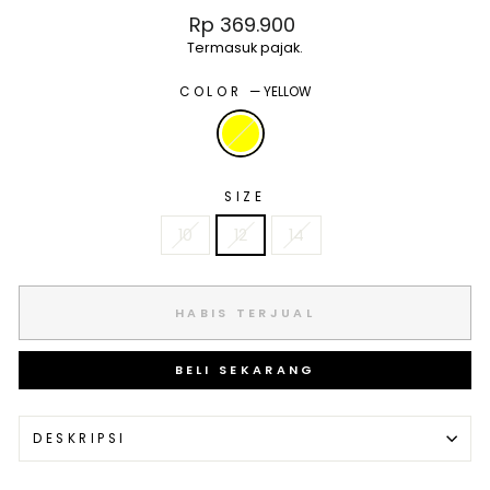
Harga
Rp 369.900
normal
Termasuk pajak.
COLOR
—
YELLOW
SIZE
10
12
14
HABIS TERJUAL
BELI SEKARANG
DESKRIPSI