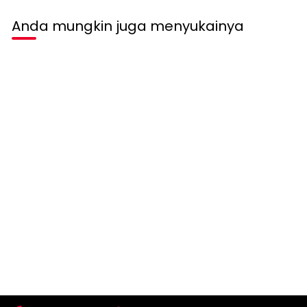
Anda mungkin juga menyukainya
Habis terjual
CARDINAL KIDS GIRL
Cardinal Kids Girl
Cardigan Butterflies
Rp 369.900