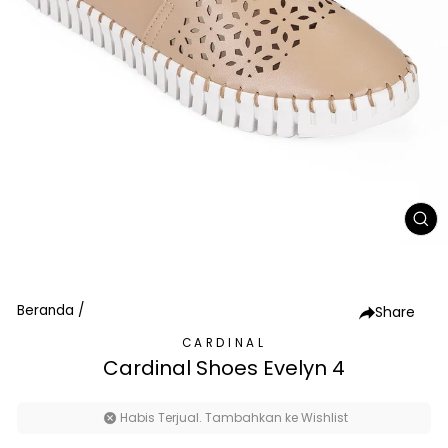
TU
(E
Beranda
/
Share
CARDINAL
Cardinal Shoes Evelyn 4
Habis Terjual. Tambahkan ke Wishlist