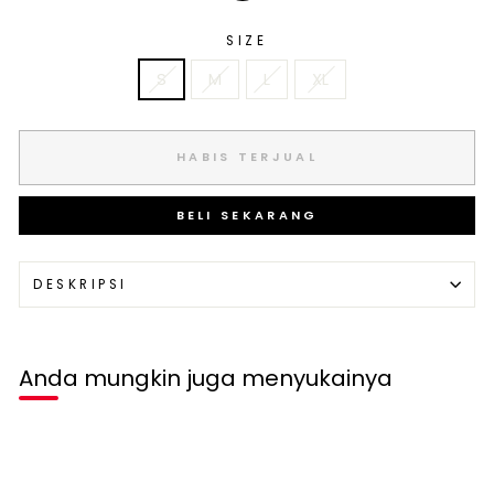
SIZE
S
M
L
XL
HABIS TERJUAL
BELI SEKARANG
DESKRIPSI
Anda mungkin juga menyukainya
Habis terjual