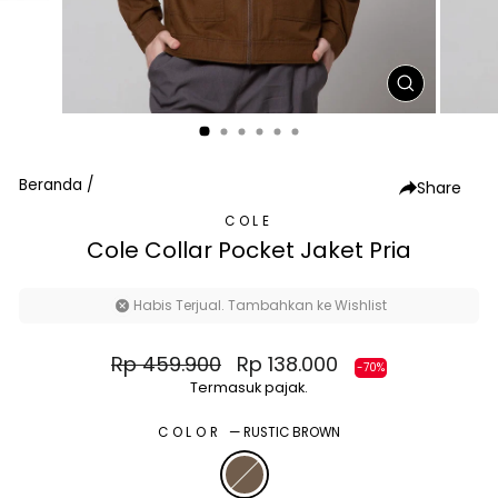
TUTUP
(ESC)
Beranda
/
Share
COLE
Cole Collar Pocket Jaket Pria
Habis Terjual. Tambahkan ke Wishlist
Harga
Harga
Rp 459.900
Rp 138.000
-70%
normal
diskon
Termasuk pajak.
COLOR
—
RUSTIC BROWN