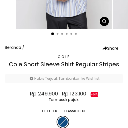
TUTUP
(ESC)
Beranda
/
Share
COLE
Cole Short Sleeve Shirt Regular Stripes
Habis Terjual. Tambahkan ke Wishlist
Harga
Harga
Rp 249.900
Rp 123.100
-51%
normal
diskon
Termasuk pajak.
COLOR
—
CLASSIC BLUE