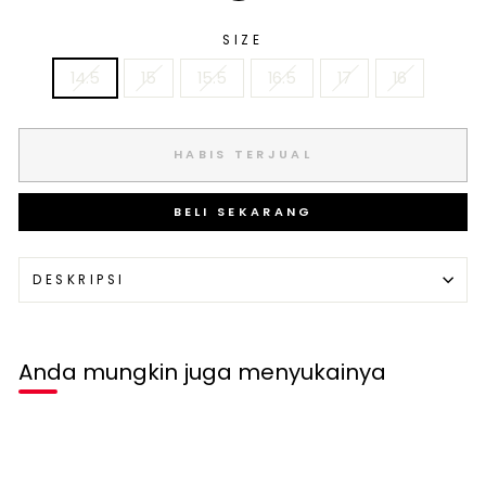
SIZE
14.5
15
15.5
16.5
17
16
HABIS TERJUAL
BELI SEKARANG
DESKRIPSI
Anda mungkin juga menyukainya
Habis terjual