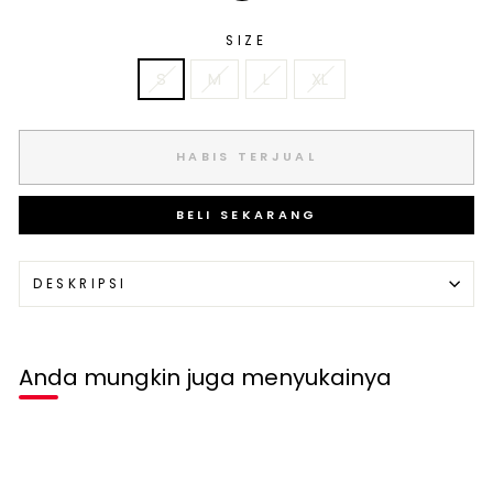
SIZE
S
M
L
XL
HABIS TERJUAL
BELI SEKARANG
DESKRIPSI
Anda mungkin juga menyukainya
Habis terjual