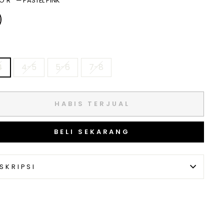
LOR
—
PASTEL PINK
4
4-5
5-6
7-8
HABIS TERJUAL
BELI SEKARANG
SKRIPSI