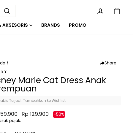
KE
MASUK
Cari
& AKSESORIS
BRANDS
PROMO
Share
nda
/
NEY
sney Marie Cat Dress Anak
rempuan
abis Terjual. Tambahkan ke Wishlist
a
Harga
59.900
Rp 129.900
-50%
al
diskon
suk pajak.