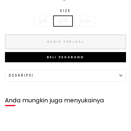
SIZE
6-12
12-18
18-24
HABIS TERJUAL
BELI SEKARANG
DESKRIPSI
Anda mungkin juga menyukainya
Habis terjual