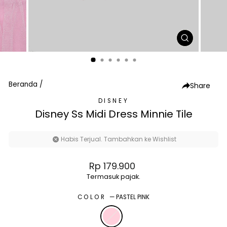
TUTUP
(ESC)
Beranda
/
Share
DISNEY
Disney Ss Midi Dress Minnie Tile
Habis Terjual. Tambahkan ke Wishlist
Harga
Rp 179.900
normal
Termasuk pajak.
COLOR
—
PASTEL PINK