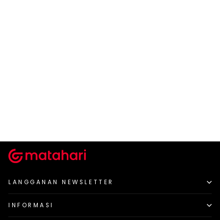
DISNEY
Disney Ss Midi Dress
Minnie Tile
Rp 179.900
LANGGANAN NEWSLETTER
INFORMASI