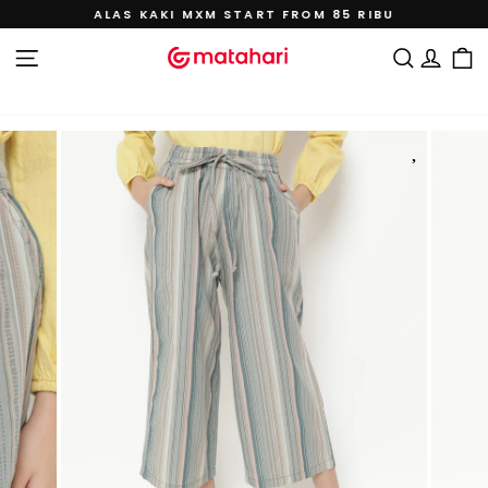
Lewati
ALAS KAKI MXM START FROM 85 RIBU
ke
Jeda
konten
tayangan
NAVIGASI SITUS
CARI
MAS
slide