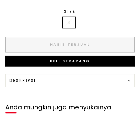
SIZE
S
HABIS TERJUAL
BELI SEKARANG
DESKRIPSI
Anda mungkin juga menyukainya
Habis terjual