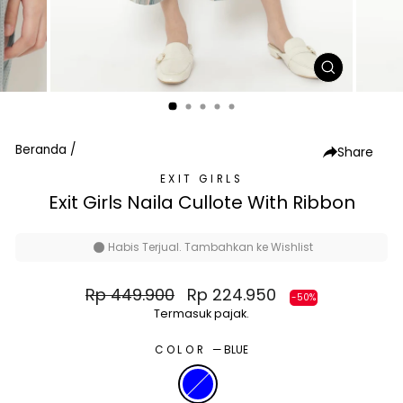
TUTUP
(ESC)
Beranda
/
Share
EXIT GIRLS
Exit Girls Naila Cullote With Ribbon
Habis Terjual. Tambahkan ke Wishlist
Harga
Harga
Rp 449.900
Rp 224.950
-50%
normal
diskon
Termasuk pajak.
COLOR
—
BLUE