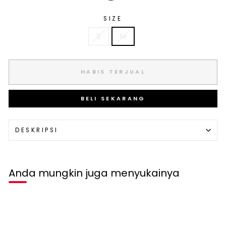
SIZE
S
M
HABIS TERJUAL
BELI SEKARANG
DESKRIPSI
Anda mungkin juga menyukainya
Habis terjual