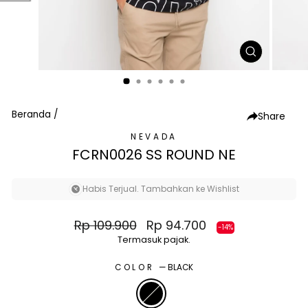
TUTUP
(ESC)
Beranda
/
Share
NEVADA
FCRN0026 SS ROUND NE
Habis Terjual. Tambahkan ke Wishlist
Harga
Harga
Rp 109.900
Rp 94.700
-14%
normal
diskon
Termasuk pajak.
COLOR
—
BLACK