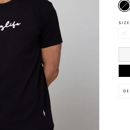
SIZE
S
DE