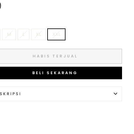
M
L
XL
XXL
HABIS TERJUAL
BELI SEKARANG
SKRIPSI