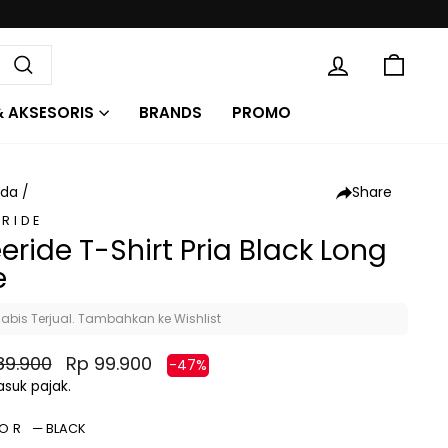
KE
MASUK
Cari
& AKSESORIS
BRANDS
PROMO
Share
nda
/
ERIDE
eeride T-Shirt Pria Black Long
e
abis Terjual. Tambahkan ke Wishlist
a
Harga
89.900
Rp 99.900
-47%
al
diskon
suk pajak.
LOR
—
BLACK