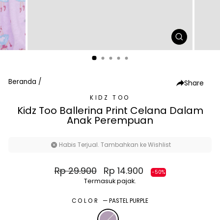
TUTUP
(ESC)
Beranda
/
Share
KIDZ TOO
Kidz Too Ballerina Print Celana Dalam
Anak Perempuan
Habis Terjual. Tambahkan ke Wishlist
Harga
Harga
Rp 29.900
Rp 14.900
-50%
normal
diskon
Termasuk pajak.
COLOR
—
PASTEL PURPLE