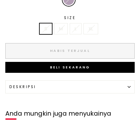
SIZE
S
M
L
XL
HABIS TERJUAL
BELI SEKARANG
DESKRIPSI
Anda mungkin juga menyukainya
Habis terjual