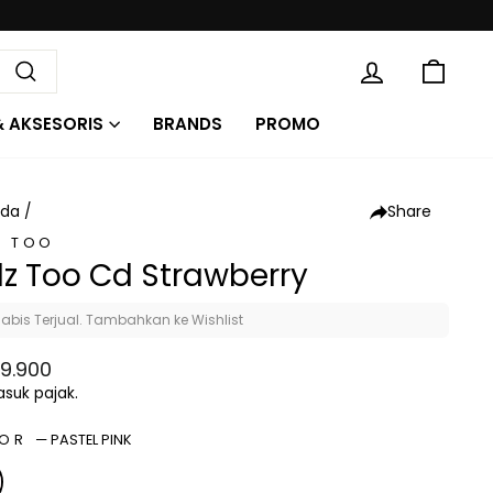
KE
MASUK
Cari
& AKSESORIS
BRANDS
PROMO
Share
nda
/
Z TOO
dz Too Cd Strawberry
abis Terjual. Tambahkan ke Wishlist
a
a
9.900
al
on
suk pajak.
LOR
—
PASTEL PINK