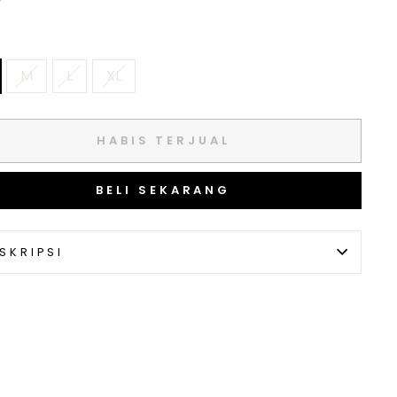
M
L
XL
HABIS TERJUAL
BELI SEKARANG
SKRIPSI