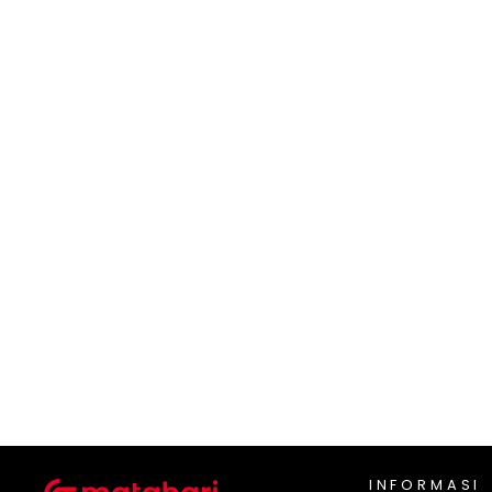
KIDZ TOO
Kidz Too Cd Strawberry
Rp 29.900
INFORMASI