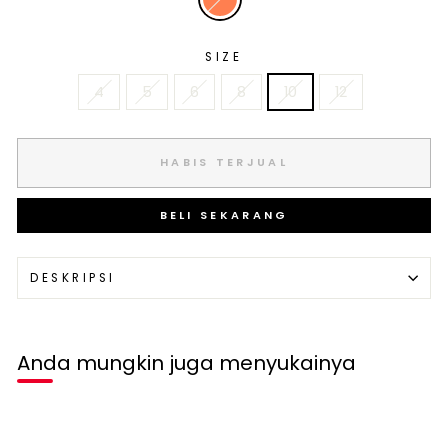
SIZE
4
5
6
8
10
12
HABIS TERJUAL
BELI SEKARANG
DESKRIPSI
Anda mungkin juga menyukainya
Habis terjual