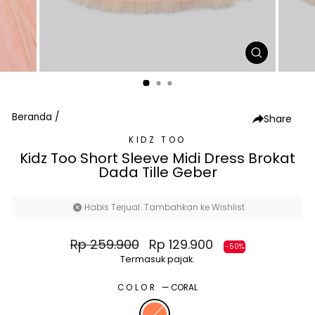
TUTUP
(ESC)
Beranda
/
Share
KIDZ TOO
Kidz Too Short Sleeve Midi Dress Brokat
Dada Tille Geber
Habis Terjual. Tambahkan ke Wishlist
Harga
Harga
Rp 259.900
Rp 129.900
-50%
normal
diskon
Termasuk pajak.
COLOR
—
CORAL