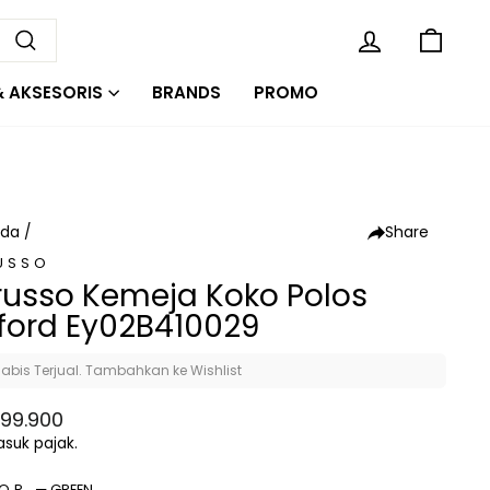
 85 RIBU
KE
MASUK
Cari
& AKSESORIS
BRANDS
PROMO
Share
nda
/
USSO
russo Kemeja Koko Polos
ford Ey02B410029
abis Terjual. Tambahkan ke Wishlist
a
99.900
al
suk pajak.
LOR
—
GREEN