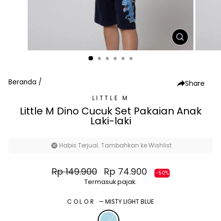
TUTUP
(ESC)
Beranda
/
Share
LITTLE M
Little M Dino Cucuk Set Pakaian Anak
Laki-laki
Habis Terjual. Tambahkan ke Wishlist
Harga
Harga
Rp 149.900
Rp 74.900
-50%
normal
diskon
Termasuk pajak.
COLOR
—
MISTY LIGHT BLUE