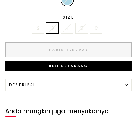
SIZE
2
3
4
5
6
HABIS TERJUAL
BELI SEKARANG
DESKRIPSI
Anda mungkin juga menyukainya
Habis terjual