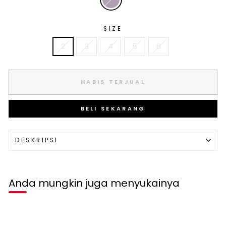
SIZE
2
3
4
5
6
HABIS TERJUAL
BELI SEKARANG
DESKRIPSI
Anda mungkin juga menyukainya
Habis terjual