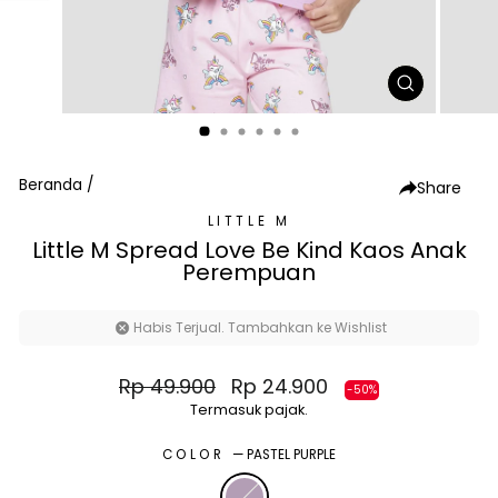
TUTUP
(ESC)
Beranda
/
Share
LITTLE M
Little M Spread Love Be Kind Kaos Anak
Perempuan
Habis Terjual. Tambahkan ke Wishlist
Harga
Harga
Rp 49.900
Rp 24.900
-50%
normal
diskon
Termasuk pajak.
COLOR
—
PASTEL PURPLE