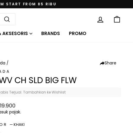
KE
MASUK
Cari
& AKSESORIS
BRANDS
PROMO
Share
nda
/
ADA
 WV CH SLD BIG FLW
abis Terjual. Tambahkan ke Wishlist
a
19.900
al
suk pajak.
LOR
—
KHAKI