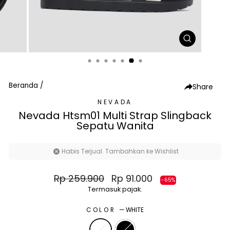
TUTUP
(ESC)
Beranda
/
Share
NEVADA
Nevada Htsm01 Multi Strap Slingback
Sepatu Wanita
Habis Terjual. Tambahkan ke Wishlist
Harga
Harga
Rp 259.900
Rp 91.000
-65%
normal
diskon
Termasuk pajak.
COLOR
—
WHITE