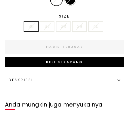
SIZE
36
37
38
39
40
HABIS TERJUAL
BELI SEKARANG
DESKRIPSI
Anda mungkin juga menyukainya
Habis terjual