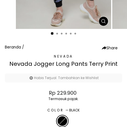
TUTUP
(ESC)
Beranda
/
Share
NEVADA
Nevada Jogger Long Pants Terry Print
Habis Terjual. Tambahkan ke Wishlist
Harga
Rp 229.900
normal
Termasuk pajak.
COLOR
—
BLACK