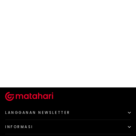
NEVADA
Nevada Jogger Long
Pants Terry Print
Rp 229.900
LANGGANAN NEWSLETTER
INFORMASI