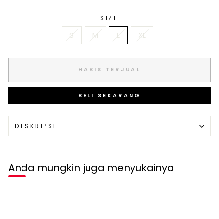
SIZE
S
M
L
XL
HABIS TERJUAL
BELI SEKARANG
DESKRIPSI
Anda mungkin juga menyukainya
Habis terjual