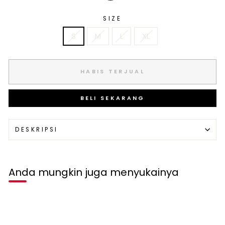
SIZE
S
M
L
XL
HABIS TERJUAL
BELI SEKARANG
DESKRIPSI
Anda mungkin juga menyukainya
Habis terjual