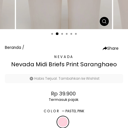
TUTUP
(ESC)
Beranda
/
Share
NEVADA
Nevada Midi Briefs Print Saranghaeo
Habis Terjual. Tambahkan ke Wishlist
Harga
Rp 39.900
normal
Termasuk pajak.
COLOR
—
PASTEL PINK