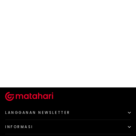
NEVADA
Nevada Midi Briefs Print
Saranghaeo
Rp 39.900
LANGGANAN NEWSLETTER
INFORMASI