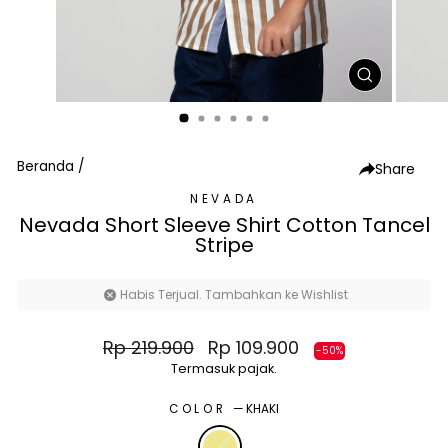
TUTUP
(ESC)
Beranda
/
Share
NEVADA
Nevada Short Sleeve Shirt Cotton Tancel
Stripe
Habis Terjual. Tambahkan ke Wishlist
Harga
Harga
Rp 219.900
Rp 109.900
-50%
normal
diskon
Termasuk pajak.
COLOR
—
KHAKI