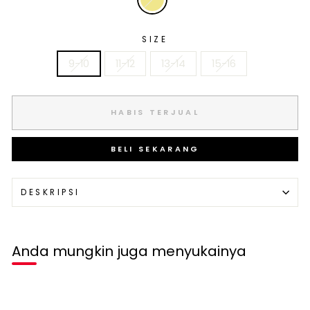
SIZE
9-10
11-12
13-14
15-16
HABIS TERJUAL
BELI SEKARANG
DESKRIPSI
Anda mungkin juga menyukainya
Habis terjual