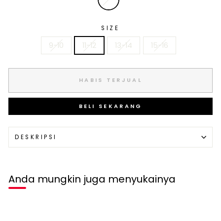
SIZE
9-10
11-12
13-14
15-16
HABIS TERJUAL
BELI SEKARANG
DESKRIPSI
Anda mungkin juga menyukainya
Habis terjual