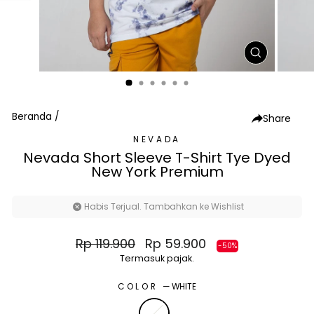
TUTUP
(ESC)
Beranda
/
Share
NEVADA
Nevada Short Sleeve T-Shirt Tye Dyed
New York Premium
Habis Terjual. Tambahkan ke Wishlist
Harga
Harga
Rp 119.900
Rp 59.900
-50%
normal
diskon
Termasuk pajak.
COLOR
—
WHITE