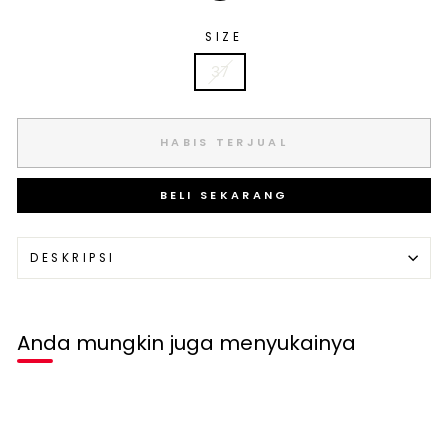
SIZE
37
HABIS TERJUAL
BELI SEKARANG
DESKRIPSI
Anda mungkin juga menyukainya
Habis terjual