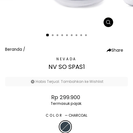
TUTUP
(ESC)
Beranda
/
Share
NEVADA
NV SO SPAS1
Habis Terjual. Tambahkan ke Wishlist
Harga
Rp 299.900
normal
Termasuk pajak.
COLOR
—
CHARCOAL