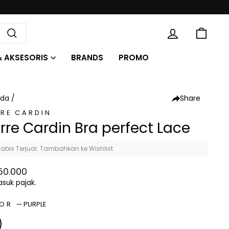
KE
MASUK
Cari
& AKSESORIS
BRANDS
PROMO
Share
nda
/
RRE CARDIN
erre Cardin Bra perfect Lace
abis Terjual. Tambahkan ke Wishlist
a
50.000
al
suk pajak.
LOR
—
PURPLE