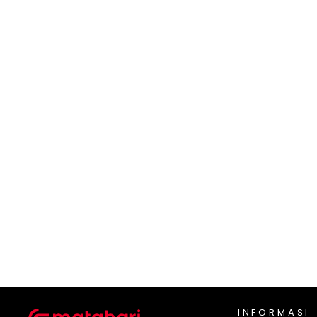
PIERRE CARDIN
Pierre Cardin Bra perfect Lace
Rp 150.000
INFORMASI