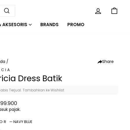
ROM 85 RIBU
KE
MASUK
Cari
& AKSESORIS
BRANDS
PROMO
Share
nda
/
ICIA
ricia Dress Batik
abis Terjual. Tambahkan ke Wishlist
a
99.900
al
suk pajak.
LOR
—
NAVY BLUE