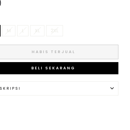
M
L
XL
2XL
HABIS TERJUAL
BELI SEKARANG
SKRIPSI