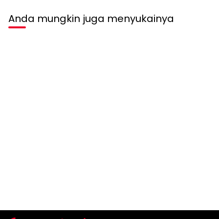
Anda mungkin juga menyukainya
Habis terjual
PURICIA
Puricia Gamis PDB56156
Rp 1.499.900