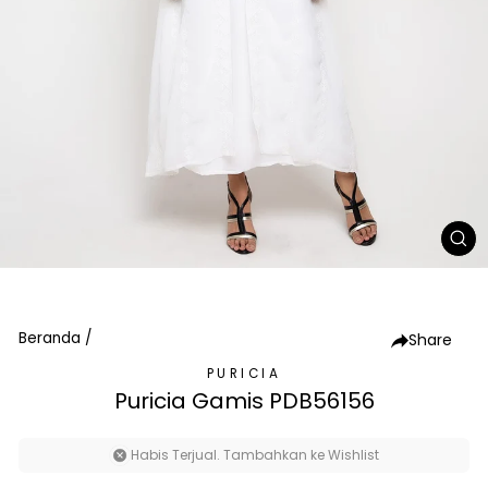
TU
(E
Beranda
/
Share
PURICIA
Puricia Gamis PDB56156
Habis Terjual. Tambahkan ke Wishlist