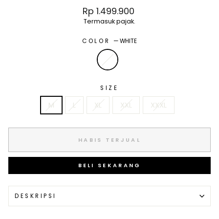
Harga
Rp 1.499.900
normal
Termasuk pajak.
COLOR
—
WHITE
SIZE
M
L
XL
XXL
XXXL
HABIS TERJUAL
BELI SEKARANG
DESKRIPSI