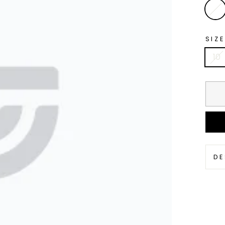
SIZE
10
DE