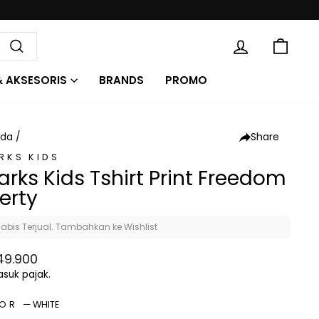
 RIBU
KE
MASUK
Cari
& AKSESORIS
BRANDS
PROMO
Share
nda
/
RKS KIDS
arks Kids Tshirt Print Freedom
berty
abis Terjual. Tambahkan ke Wishlist
a
49.900
al
suk pajak.
LOR
—
WHITE