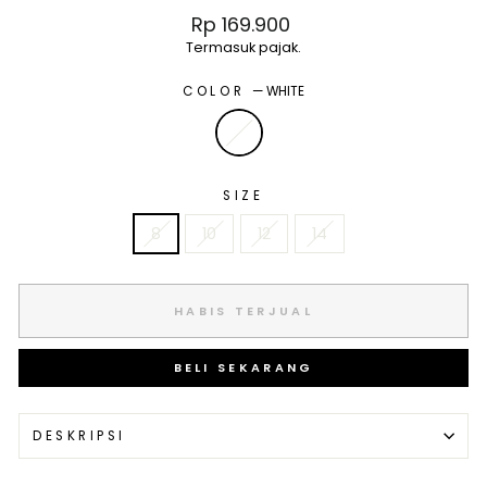
Harga
Rp 169.900
normal
Termasuk pajak.
COLOR
—
WHITE
SIZE
8
10
12
14
HABIS TERJUAL
BELI SEKARANG
DESKRIPSI