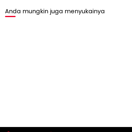
Anda mungkin juga menyukainya
Habis terjual
SHARKS KIDS
SHARKS KIDZ Tshirt Print
Amazing Series
Rp 169.900