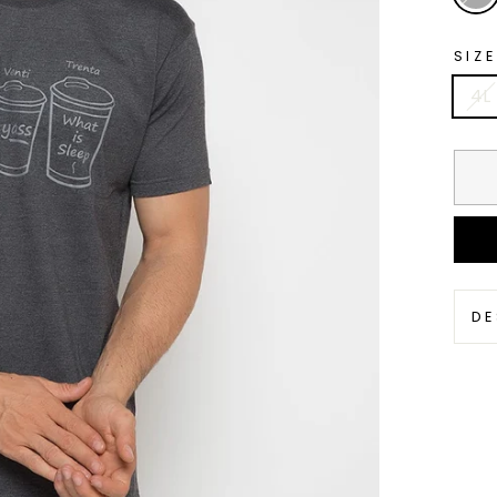
SIZE
4L
DE