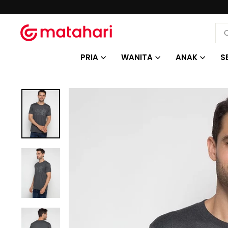
Lewati
ke
konten
SE
PRIA
WANITA
ANAK
S