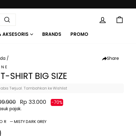
KE
MASUK
Cari
& AKSESORIS
BRANDS
PROMO
Share
nda
/
ONE
 T-SHIRT BIG SIZE
abis Terjual. Tambahkan ke Wishlist
a
Harga
09.900
Rp 33.000
-70%
al
diskon
suk pajak.
LOR
—
MISTY DARK GREY