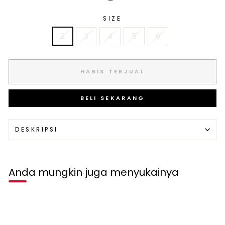
SIZE
2
3
4
5
6
HABIS TERJUAL
BELI SEKARANG
DESKRIPSI
Anda mungkin juga menyukainya
Habis terjual