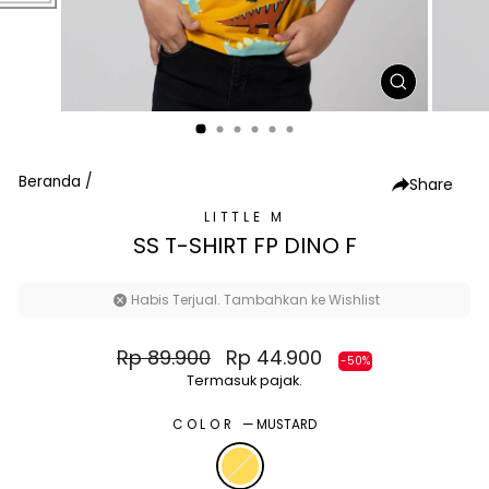
TUTUP
(ESC)
Beranda
/
Share
LITTLE M
SS T-SHIRT FP DINO F
Habis Terjual. Tambahkan ke Wishlist
Harga
Harga
Rp 89.900
Rp 44.900
-50%
normal
diskon
Termasuk pajak.
COLOR
—
MUSTARD