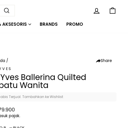
KE
MASUK
Cari
& AKSESORIS
BRANDS
PROMO
Share
nda
/
 YVES
 Yves Ballerina Quilted
patu Wanita
abis Terjual. Tambahkan ke Wishlist
a
a
79.900
al
on
suk pajak.
LOR
—
BLACK