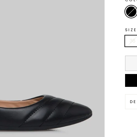
SIZE
36
DE