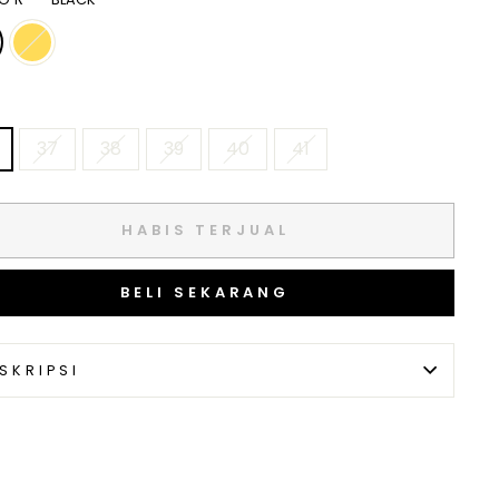
37
38
39
40
41
HABIS TERJUAL
BELI SEKARANG
SKRIPSI