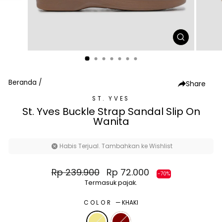
TUTUP
(ESC)
Beranda
/
Share
ST. YVES
St. Yves Buckle Strap Sandal Slip On
Wanita
Habis Terjual. Tambahkan ke Wishlist
Harga
Harga
Rp 239.900
Rp 72.000
-70%
normal
diskon
Termasuk pajak.
COLOR
—
KHAKI