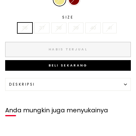
SIZE
36
37
38
39
40
41
HABIS TERJUAL
BELI SEKARANG
DESKRIPSI
Anda mungkin juga menyukainya
Habis terjual