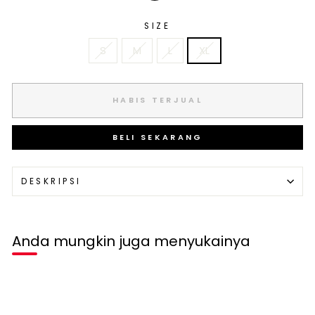
SIZE
S
M
L
XL
HABIS TERJUAL
BELI SEKARANG
DESKRIPSI
Anda mungkin juga menyukainya
Habis terjual