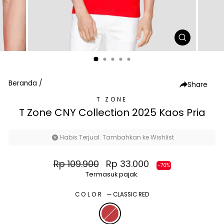
TUTUP
(ESC)
Beranda
/
Share
T ZONE
T Zone CNY Collection 2025 Kaos Pria
Habis Terjual. Tambahkan ke Wishlist
Harga
Harga
Rp 109.900
Rp 33.000
-70%
normal
diskon
Termasuk pajak.
COLOR
—
CLASSIC RED